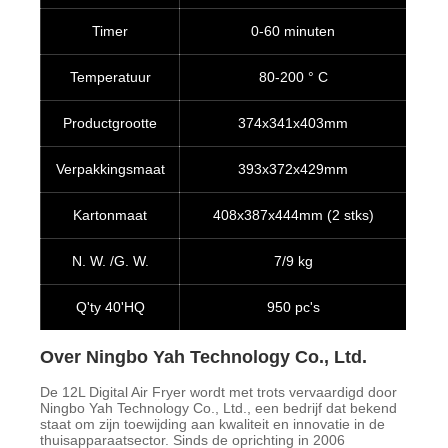
Timer
0-60 minuten
Temperatuur
80-200 ° C
Productgrootte
374x341x403mm
Verpakkingsmaat
393x372x429mm
Kartonmaat
408x387x444mm (2 stks)
N. W. /G. W.
7/9 kg
Q'ty 40'HQ
950 pc's
Over Ningbo Yah Technology Co., Ltd.
De 12L Digital Air Fryer wordt met trots vervaardigd door
Ningbo Yah Technology Co., Ltd., een bedrijf dat bekend
staat om zijn toewijding aan kwaliteit en innovatie in de
thuisapparaatsector. Sinds de oprichting in 2006