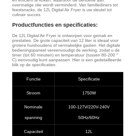
en efficiënt te koken, waardoor de behoefte aan
overmatige olie wordt verminderd. Van familiediners tot
feestsnacks, de 12L Digital Air Fryer is uw sleutel tot
culinair succes.
Productfuncties en specificaties:
De 12L Digital Air Fryer is ontworpen voor gemak en
prestaties. De grote capaciteit van 12 liter is ideaal voor
grotere huishoudens of vermakelijke gasten. Het digitale
bedieningspaneel vereenvoudigt de werking, zodat u de
timer (tot 60 minuten) en temperatuur (tussen 80-200 °
C) eenvoudig kunt aanpassen. Hier is een gedetailleerde
blik op de specificaties:
Functie
Specificatie
Stroom
1750W
Nominale
100-127V/220V-240V
spanning
50Hz/60Hz
Capaciteit
12L