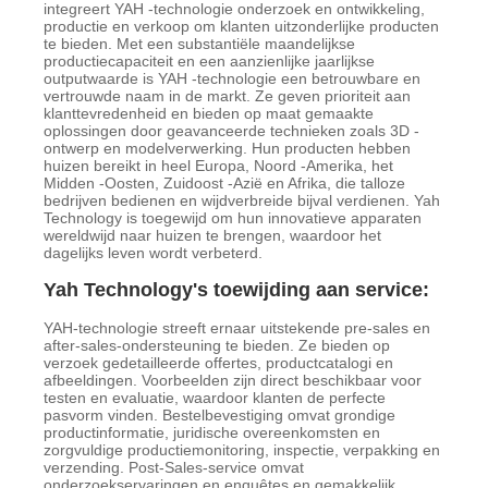
integreert YAH -technologie onderzoek en ontwikkeling,
productie en verkoop om klanten uitzonderlijke producten
te bieden. Met een substantiële maandelijkse
productiecapaciteit en een aanzienlijke jaarlijkse
outputwaarde is YAH -technologie een betrouwbare en
vertrouwde naam in de markt. Ze geven prioriteit aan
klanttevredenheid en bieden op maat gemaakte
oplossingen door geavanceerde technieken zoals 3D -
ontwerp en modelverwerking. Hun producten hebben
huizen bereikt in heel Europa, Noord -Amerika, het
Midden -Oosten, Zuidoost -Azië en Afrika, die talloze
bedrijven bedienen en wijdverbreide bijval verdienen. Yah
Technology is toegewijd om hun innovatieve apparaten
wereldwijd naar huizen te brengen, waardoor het
dagelijks leven wordt verbeterd.
Yah Technology's toewijding aan service:
YAH-technologie streeft ernaar uitstekende pre-sales en
after-sales-ondersteuning te bieden. Ze bieden op
verzoek gedetailleerde offertes, productcatalogi en
afbeeldingen. Voorbeelden zijn direct beschikbaar voor
testen en evaluatie, waardoor klanten de perfecte
pasvorm vinden. Bestelbevestiging omvat grondige
productinformatie, juridische overeenkomsten en
zorgvuldige productiemonitoring, inspectie, verpakking en
verzending. Post-Sales-service omvat
onderzoekservaringen en enquêtes en gemakkelijk