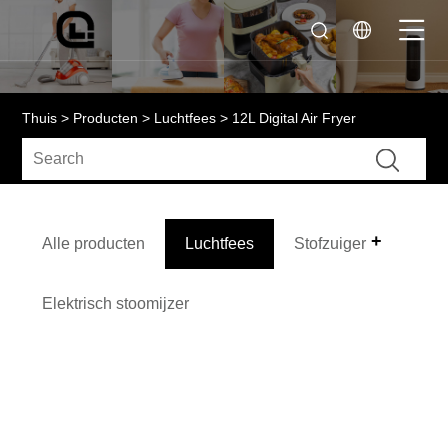
Thuis
>
Producten
>
Luchtfees
> 12L Digital Air Fryer
Alle producten
Luchtfees
Stofzuiger
Elektrisch stoomijzer