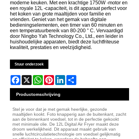
moderne keuken. Met een krachtige 1750W -motor en
een royale 12L -capaciteit, is dit apparaat perfect voor
het koken van grote maaltijden voor familie en
vrienden. Geniet van het gemak van digitale
bedieningselementen, een timer van 60 minuten en
een temperatuurbereik van 80-200 ° C. Vervaardigd
door Ningbo Yah Technology Co., Ltd., een leider in
huishoudelijke apparaten, biedt deze luchtfriteuse
kwaliteit, prestaties en veelzijdigheid.
Stuur onderzoek
Facebook
X
WhatsApp
Pinterest
LinkedIn
Share
Productomschrijving
Stel je voor dat je met gemak heerlijke, gezonde
maaltijden kookt. Foto knapperig aan de buitenkant, zacht
aan de binnenkant voedsel, tot in de perfectie gekookt
met minimale olie. De 12L Digital Air Fryer maakt deze
droom werkelijkheid. Dit apparaat maakt gebruik van
snelle luchtcirculatietechnologie om voedsel gelijkmatig