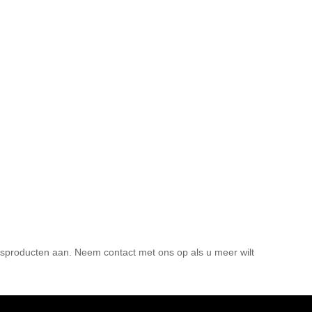
eren.
nkere
l
en
t
 en
.
ilter
 in voor
n LED-
n
iging
itsproducten aan. Neem contact met ons op als u meer wilt
rtikelen