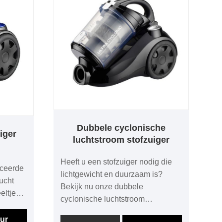
Dubbele cyclonische
iger
luchtstroom stofzuiger
Heeft u een stofzuiger nodig die
nceerde
lichtgewicht en duurzaam is?
ucht
Bekijk nu onze dubbele
eltjes
cyclonische luchtstroom
stofzuiger! Met een dubbele
nder de
ur