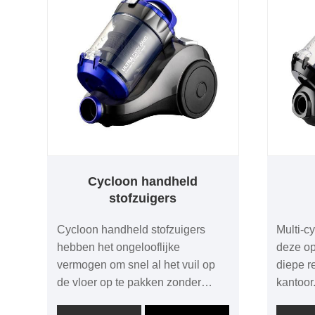
Cycloon handheld
stofzuigers
Cycloon handheld stofzuigers
Multi-c
hebben het ongelooflijke
deze op
vermogen om snel al het vuil op
diepe r
de vloer op te pakken zonder
kantoor
obstakels die het vuil blokkeren.
scheidt 