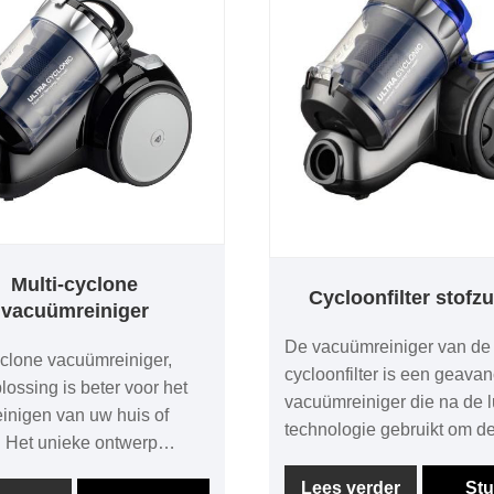
Multi-cyclone
Cycloonfilter stofzu
vacuümreiniger
De vacuümreiniger van de
yclone vacuümreiniger,
cycloonfilter is een geava
lossing is beter voor het
vacuümreiniger die na de l
einigen van uw huis of
technologie gebruikt om de
. Het unieke ontwerp
in de lucht en grotere
effectief vuil- en
verontreinigende stoffen o
Lees verder
Stu