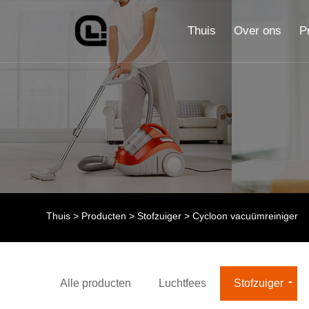
Thuis
Over ons
P
Thuis
>
Producten
>
Stofzuiger
> Cycloon vacuümreiniger
Alle producten
Luchtfees
Stofzuiger