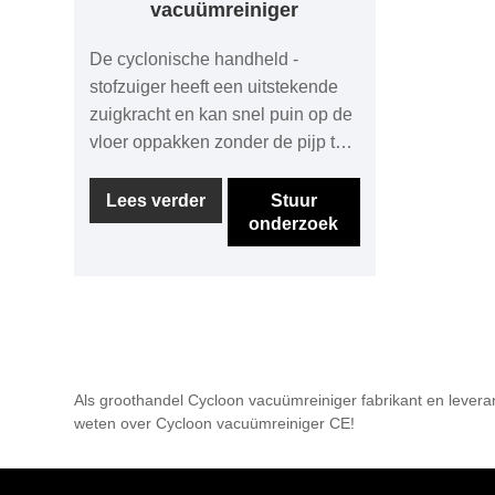
vacuümreiniger
De cyclonische handheld -
stofzuiger heeft een uitstekende
zuigkracht en kan snel puin op de
vloer oppakken zonder de pijp te
verstoppen. Zelfs als er een
blokkade is, kunt u deze nog
Lees verder
Stuur
onderzoek
steeds gemakkelijk schoonmaken.
Een van de moeilijkste
schoonmaaktaken is het omgaan
met vetvlekken in de keuken, maar
dit product is zeer effectief
gebleken bij het verwijderen van
vetvlekken. De rubberen
Als groothandel Cycloon vacuümreiniger fabrikant en leveran
handgreep is veilig voor de huid
weten over Cycloon vacuümreiniger CE!
en krasbestendig. In tegenstelling
tot andere modellen duwt dit