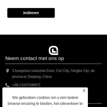
indienen
Neem contact met ons op
Chongshou Industrial Zone, Cixi City, Ningbo City, de
provincie Zhejiang, China
+86-13157938971
X
chriswang@yah.asia
We gebruiken cookies om u een betere
browse-ervaring te bieden, het siteverkeer te