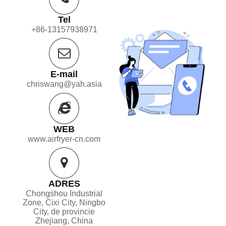
Tel
+86-13157938971
E-mail
chriswang@yah.asia
WEB
www.airfryer-cn.com
ADRES
Chongshou Industrial
Zone, Cixi City, Ningbo
City, de provincie
Zhejiang, China