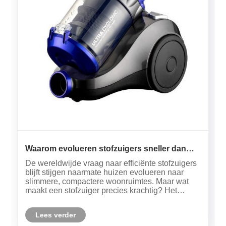
Waarom evolueren stofzuigers sneller dan
ooit?
De wereldwijde vraag naar efficiënte stofzuigers
blijft stijgen naarmate huizen evolueren naar
slimmere, compactere woonruimtes. Maar wat
maakt een stofzuiger precies krachtig? Het
antwoord ligt in een combinatie van zuigkracht,
filtratienauwkeurigheid, energie-efficiëntie en
Lees verder
ontwerpergonomie.