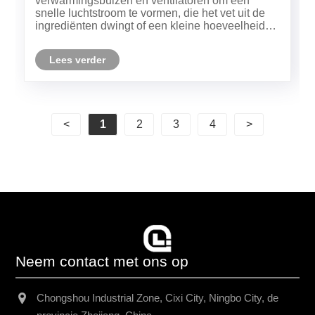
verwarmingsbuizen en ventilatoren om een
snelle luchtstroom te vormen, die het vet uit de
ingrediënten dwingt of een kleine hoeveelheid
olie gebruikt om een lage olie en knapperige
smaak te bereiken, die voldoen aan de
Lees verder
behoeften van gezondheid en gemak.
<
1
2
3
4
>
Neem contact met ons op
Chongshou Industrial Zone, Cixi City, Ningbo City, de