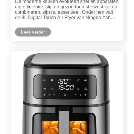
De moderne keuken evolueert snel en apparaten
die efficiëntie, stijl en gezondheidsbewust koken
combineren, zijn nu essentieel. Onder hen valt
de 8L Digital Touch Air Fryer van Ningbo Yah
Technology Co., Ltd. op als een topkeuze voor
gezinnen en culinaire liefhebbers. Dit artikel gaat
Lees verder
diep in op de ......