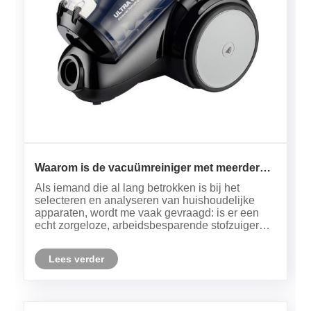
Waarom is de vacuümreiniger met meerdere
cyclone de nieuwe mainstream geworden bij
Als iemand die al lang betrokken is bij het
het reinigen van thuis?
selecteren en analyseren van huishoudelijke
apparaten, wordt me vaak gevraagd: is er een
echt zorgeloze, arbeidsbesparende stofzuiger
met krachtige zuigkracht en duurzaamheid? Het
antwoord is duidelijk: de stofzuiger met meerdere
Lees verder
cyclone is mijn ideale keu......