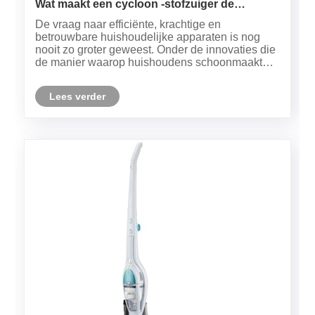
Wat maakt een cycloon -stofzuiger de
slimmere keuze voor moderne huizen?
De vraag naar efficiënte, krachtige en
betrouwbare huishoudelijke apparaten is nog
nooit zo groter geweest. Onder de innovaties die
de manier waarop huishoudens schoonmaakten,
de cycloon -stofzuiger hebben getransformeerd,
valt op. In tegenstelling tot traditionele modellen
Lees verder
die afhankelijk zijn van ......