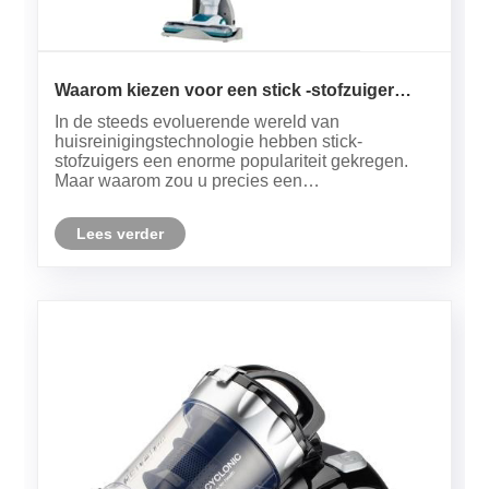
Waarom kiezen voor een stick -stofzuiger
voor uw huisreinigingsbehoeften?
In de steeds evoluerende wereld van
huisreinigingstechnologie hebben stick-
stofzuigers een enorme populariteit gekregen.
Maar waarom zou u precies een
stokvacuümreiniger overwegen via traditionele
rechtopstaande of blikmodellen? Dit artikel duikt
Lees verder
diep in het begrijpen van de voordelen,
technische sp......