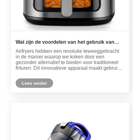
Wat zijn de voordelen van het gebruik van
een Airfryer voor gezonder koken?
Airfryers hebben een revolutie teweeggebracht
in de manier waarop we koken door een
gezonder alternatief te bieden voor traditioneel
frituren. Dit innovatieve apparaat maakt gebruik
van hete luchtcirculatie om voedsel te bereiden,
waardoor het een knapperige textuur krijgt
Lees verder
zonder de noodzaak van ove......