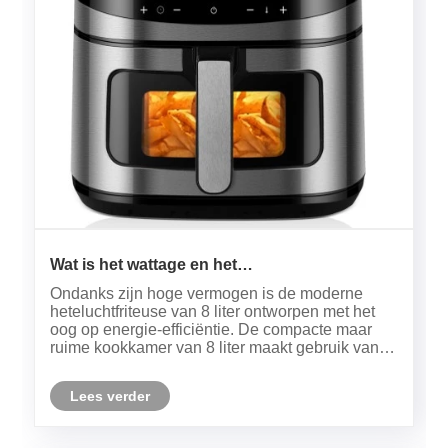
Wat is het wattage en het
verwarmingsvermogen van uw moderne
Ondanks zijn hoge vermogen is de moderne
heteluchtfriteuse van 8 liter?
heteluchtfriteuse van 8 liter ontworpen met het
oog op energie-efficiëntie. De compacte maar
ruime kookkamer van 8 liter maakt gebruik van
snelle luchtcirculatie om maaltijden sneller te
bereiden dan conventionele ovens, wat
Lees verder
elektriciteit kan besparen en de t......