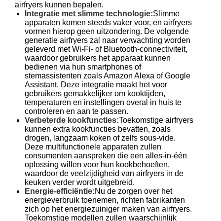
airfryers kunnen bepalen.
Integratie met slimme technologie:
Slimme
apparaten komen steeds vaker voor, en airfryers
vormen hierop geen uitzondering. De volgende
generatie airfryers zal naar verwachting worden
geleverd met Wi-Fi- of Bluetooth-connectiviteit,
waardoor gebruikers het apparaat kunnen
bedienen via hun smartphones of
stemassistenten zoals Amazon Alexa of Google
Assistant. Deze integratie maakt het voor
gebruikers gemakkelijker om kooktijden,
temperaturen en instellingen overal in huis te
controleren en aan te passen.
Verbeterde kookfuncties:
Toekomstige airfryers
kunnen extra kookfuncties bevatten, zoals
drogen, langzaam koken of zelfs sous-vide.
Deze multifunctionele apparaten zullen
consumenten aanspreken die een alles-in-één
oplossing willen voor hun kookbehoeften,
waardoor de veelzijdigheid van airfryers in de
keuken verder wordt uitgebreid.
Energie-efficiëntie:
Nu de zorgen over het
energieverbruik toenemen, richten fabrikanten
zich op het energiezuiniger maken van airfryers.
Toekomstige modellen zullen waarschijnlijk