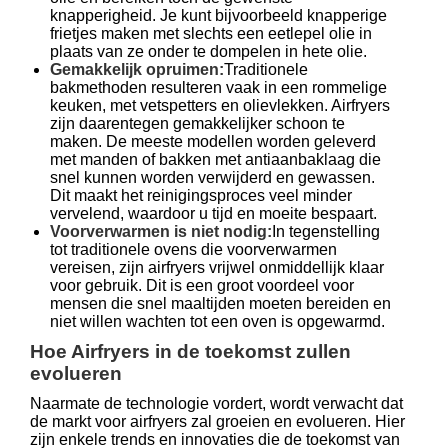
knapperigheid. Je kunt bijvoorbeeld knapperige
frietjes maken met slechts een eetlepel olie in
plaats van ze onder te dompelen in hete olie.
Gemakkelijk opruimen:
Traditionele
bakmethoden resulteren vaak in een rommelige
keuken, met vetspetters en olievlekken. Airfryers
zijn daarentegen gemakkelijker schoon te
maken. De meeste modellen worden geleverd
met manden of bakken met antiaanbaklaag die
snel kunnen worden verwijderd en gewassen.
Dit maakt het reinigingsproces veel minder
vervelend, waardoor u tijd en moeite bespaart.
Voorverwarmen is niet nodig:
In tegenstelling
tot traditionele ovens die voorverwarmen
vereisen, zijn airfryers vrijwel onmiddellijk klaar
voor gebruik. Dit is een groot voordeel voor
mensen die snel maaltijden moeten bereiden en
niet willen wachten tot een oven is opgewarmd.
Hoe Airfryers in de toekomst zullen
evolueren
Naarmate de technologie vordert, wordt verwacht dat
de markt voor airfryers zal groeien en evolueren. Hier
zijn enkele trends en innovaties die de toekomst van