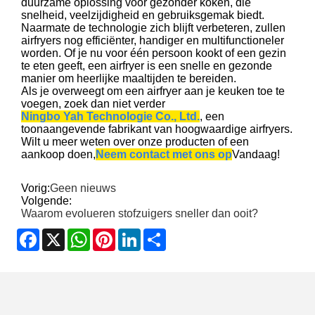
duurzame oplossing voor gezonder koken, die
snelheid, veelzijdigheid en gebruiksgemak biedt.
Naarmate de technologie zich blijft verbeteren, zullen
airfryers nog efficiënter, handiger en multifunctioneler
worden. Of je nu voor één persoon kookt of een gezin
te eten geeft, een airfryer is een snelle en gezonde
manier om heerlijke maaltijden te bereiden.
Als je overweegt om een ​​airfryer aan je keuken toe te
voegen, zoek dan niet verder
Ningbo Yah Technologie Co., Ltd.
, een
toonaangevende fabrikant van hoogwaardige airfryers.
Wilt u meer weten over onze producten of een
aankoop doen,
Neem contact met ons op
Vandaag!
Vorig:
Geen nieuws
Volgende:
Waarom evolueren stofzuigers sneller dan ooit?
Facebook
X
WhatsApp
Pinterest
LinkedIn
Share