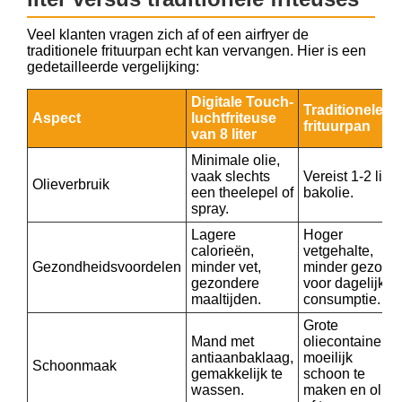
Veel klanten vragen zich af of een airfryer de
traditionele frituurpan echt kan vervangen. Hier is een
gedetailleerde vergelijking:
Digitale Touch-
Traditionele
Aspect
luchtfriteuse
frituurpan
van 8 liter
Minimale olie,
vaak slechts
Vereist 1-2 liter
Olieverbruik
een theelepel of
bakolie.
spray.
Lagere
Hoger
calorieën,
vetgehalte,
Gezondheidsvoordelen
minder vet,
minder gezond
gezondere
voor dagelijkse
maaltijden.
consumptie.
Grote
Mand met
oliecontainer,
antiaanbaklaag,
moeilijk
Schoonmaak
gemakkelijk te
schoon te
wassen.
maken en olie