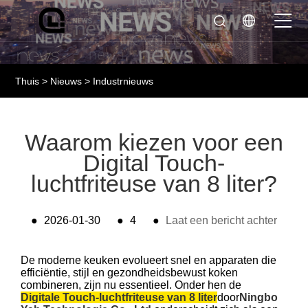
Thuis
>
Nieuws
>
Industrnieuws
Waarom kiezen voor een
Digital Touch-
luchtfriteuse van 8 liter?
●
2026-01-30
●
4
●
Laat een bericht achter
De moderne keuken evolueert snel en apparaten die
efficiëntie, stijl en gezondheidsbewust koken
combineren, zijn nu essentieel. Onder hen de
Digitale Touch-luchtfriteuse van 8 liter
door
Ningbo