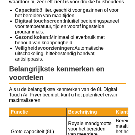
waardoor hij zeer efficiënt is voor drukke huishoudens.
Capaciteit:
8 liter, geschikt voor gezinnen of voor
het bereiden van maaltijden.
Digitaal touchscreen:
Intuïtief bedieningspaneel
voor temperatuur, tijd en vooraf ingestelde
programma's.
Gezond koken:
Minimaal olieverbruik met
behoud van knapperigheid.
Veiligheidsvoorzieningen:
Automatische
uitschakeling, hittebestendig handvat,
antislipbasis.
Belangrijkste kenmerken en
voordelen
Als u de belangrijkste kenmerken van de 8L Digital
Touch Air Fryer begrijpt, kunt u het potentieel ervan
maximaliseren.
Functie
Beschrijving
Klantvo
Bereid
Royale mandgrootte
maaltijd
voor het bereiden
Grote capaciteit (8L)
het hele 
van meerdere