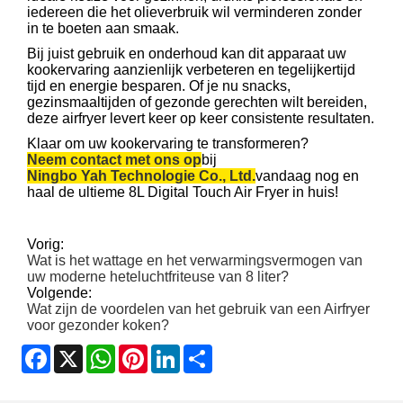
iedereen die het olieverbruik wil verminderen zonder
in te boeten aan smaak.
Bij juist gebruik en onderhoud kan dit apparaat uw
kookervaring aanzienlijk verbeteren en tegelijkertijd
tijd en energie besparen. Of je nu snacks,
gezinsmaaltijden of gezonde gerechten wilt bereiden,
deze airfryer levert keer op keer consistente resultaten.
Klaar om uw kookervaring te transformeren?
Neem contact met ons op
bij
Ningbo Yah Technologie Co., Ltd.
vandaag nog en
haal de ultieme 8L Digital Touch Air Fryer in huis!
Vorig:
Wat is het wattage en het verwarmingsvermogen van
uw moderne heteluchtfriteuse van 8 liter?
Volgende:
Wat zijn de voordelen van het gebruik van een Airfryer
voor gezonder koken?
Facebook
X
WhatsApp
Pinterest
LinkedIn
Share