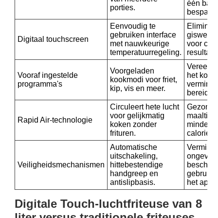
één batc
porties.
bespaar t
Eenvoudig te
Eliminee
gebruiken interface
giswerk 
Digitaal touchscreen
met nauwkeurige
voor con
temperatuurregeling.
resultate
Vereenvo
Voorgeladen
Vooraf ingestelde
het koke
kookmodi voor friet,
programma's
verminde
kip, vis en meer.
bereidin
Circuleert hete lucht
Gezonde
voor gelijkmatig
maaltijd
Rapid Air-technologie
koken zonder
minder o
frituren.
calorieën
Automatische
Verminde
uitschakeling,
ongevall
Veiligheidsmechanismen
hittebestendige
bescher
handgreep en
gebruike
antislipbasis.
het appa
Digitale Touch-luchtfriteuse van 8
liter versus traditionele friteuses