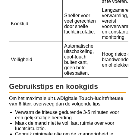
af te voeren.
Langzamere
Sneller voor
verwarming,
veel gerechten
vereist
Kooktijd
door snelle
voorverwarme
luchtcirculatie.
en constante
monitoring.
Automatische
uitschakeling,
Hoog risico op
cool-touch
Veiligheid
brandwonden
buitenkant,
en olielekken.
geen hete
oliespatten.
Gebruikstips en kookgids
Om het maximale uit uw
Digitale Touch-luchtfriteuse
van 8 liter
, overweeg dan de volgende tips:
Verwarm de friteuse gedurende 3-5 minuten voor
een gelijkmatige bereiding.
Maak de mand niet te vol; laat ruimte over voor
luchtcirculatie.
Gebruik minimale olie om de knapperigheid te