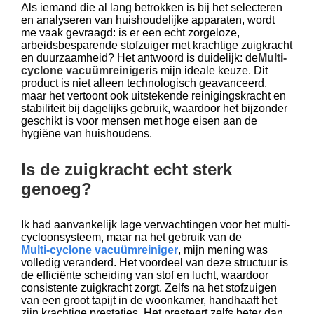
Als iemand die al lang betrokken is bij het selecteren
en analyseren van huishoudelijke apparaten, wordt
me vaak gevraagd: is er een echt zorgeloze,
arbeidsbesparende stofzuiger met krachtige zuigkracht
en duurzaamheid? Het antwoord is duidelijk: de
Multi-
cyclone vacuümreiniger
is mijn ideale keuze. Dit
product is niet alleen technologisch geavanceerd,
maar het vertoont ook uitstekende reinigingskracht en
stabiliteit bij dagelijks gebruik, waardoor het bijzonder
geschikt is voor mensen met hoge eisen aan de
hygiëne van huishoudens.
Is de zuigkracht echt sterk
genoeg?
Ik had aanvankelijk lage verwachtingen voor het multi-
cycloonsysteem, maar na het gebruik van de
Multi-cyclone vacuümreiniger
, mijn mening was
volledig veranderd. Het voordeel van deze structuur is
de efficiënte scheiding van stof en lucht, waardoor
consistente zuigkracht zorgt. Zelfs na het stofzuigen
van een groot tapijt in de woonkamer, handhaaft het
zijn krachtige prestaties. Het presteert zelfs beter dan