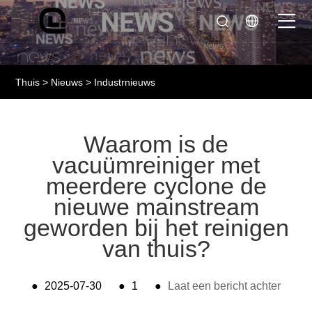
Thuis
>
Nieuws
>
Industrnieuws
Waarom is de
vacuümreiniger met
meerdere cyclone de
nieuwe mainstream
geworden bij het reinigen
van thuis?
●
2025-07-30
●
1
●
Laat een bericht achter